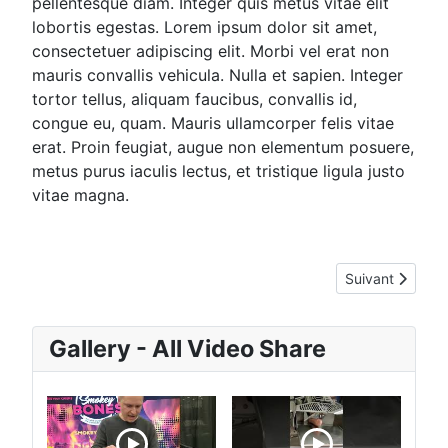
pellentesque diam. Integer quis metus vitae elit
lobortis egestas. Lorem ipsum dolor sit amet,
consectetuer adipiscing elit. Morbi vel erat non
mauris convallis vehicula. Nulla et sapien. Integer
tortor tellus, aliquam faucibus, convallis id,
congue eu, quam. Mauris ullamcorper felis vitae
erat. Proin feugiat, augue non elementum posuere,
metus purus iaculis lectus, et tristique ligula justo
vitae magna.
Article suivant :
Suivant
Gallery - All Video Share