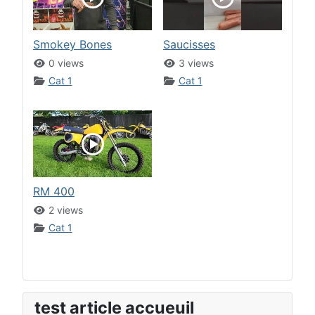
Smokey Bones
Saucisses
0 views
3 views
Cat 1
Cat 1
RM 400
2 views
Cat 1
test article accueuil